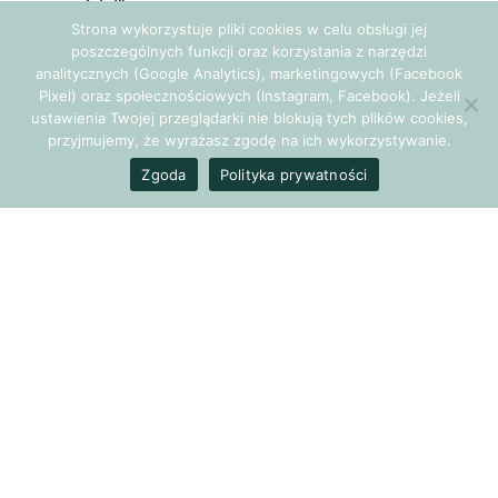
ma szczęście!”
Strona wykorzystuje pliki cookies w celu obsługi jej
poszczególnych funkcji oraz korzystania z narzędzi
Co robić, kiedy czuję, że
analitycznych (Google Analytics), marketingowych (Facebook
wszystko idzie źle?
Pixel) oraz społecznościowych (Instagram, Facebook). Jeżeli
ustawienia Twojej przeglądarki nie blokują tych plików cookies,
przyjmujemy, że wyrażasz zgodę na ich wykorzystywanie.
Są takie chwile w życiu, kiedy własna rzeczywistość jest
Zgoda
Polityka prywatności
daleka od wymarzonej, a poczucie nieszczęścia zdaje się być
bezgraniczne… Zaczynamy wtedy grać w „jak tylko…”, np.
poczuję się lepiej, jak tylko wyjdzie słońce, znajdę partnera,
przeprowadzę się, zrobię karierę, schudnę itp.