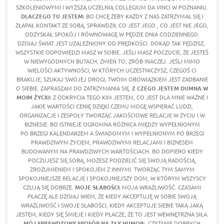
SZKOLENIOWYMI I WYŻSZĄ UCZELNIĄ COLLEGIUM DA VINCI W POZNANIU.
DLACZEGO TU JESTEM:
BO CHCĘ ŻEBY KAŻDY Z NAS ZATRZYMAŁ SIĘ I
ZŁAPAŁ KONTAKT ZE SOBĄ, SPRAWDZIŁ CO JEST JEGO , CO JEST NIE JEGO,
ODZYSKAŁ SPOKÓJ I RÓWNOWAGĘ W PĘDZIE DNIA CODZIENNEGO.
DZISIAJ ŚWIAT JEST UZALEŻNIONY OD PRĘDKOŚCI. DOKĄD TAK PĘDZISZ,
WSZYSTKIE ODPOWIEDZI MASZ W SOBIE. JEŚLI MASZ POCZUCIE, ŻE JESTEŚ
W NIEWYGODNYCH BUTACH, ZMIEŃ TO, ZRÓB INACZEJ. JEŚLI MIMO
WIELOŚCI AKTYWNOŚCI, W KTÓRYCH UCZESTNICZYSZ, CZEGOŚ CI
BRAKUJE, SZUKAJ SWOJEJ DROGI, TWOIM OBOWIĄZKIEM JEST ZADBANIE
O SIEBIE. ZAPRASZAM DO ZATRZYMANIA SIĘ.
Z CZEGO JESTEM DUMNA W
MOIM ŻYCIU:
Z ODKRYCIA TEGO KIM JESTEM, CO JEST DLA MNIE WAŻNE I
JAKIE WARTOŚCI CENIĘ DZIĘKI CZEMU MOGĘ WSPIERAĆ LUDZI,
ORGANIZACJE I ZESPOŁY TWORZĄC JAKOŚCIOWE RELACJE W ŻYCIU I W
BIZNESIE. BO ISTNIEJE OGROMNA RÓŻNICA MIĘDZY WYPEŁNIONYM
PO BRZEGI KALENDARZEM A ŚWIADOMYM I WYPEŁNIONYM PO BRZEGI
PRAWDZIWYM ŻYCIEM, PRAWDZIWYMI RELACJAMI I BIZNESEM
BUDOWANYM NA PRAWDZIWYCH WARTOŚCIACH. BO DOPIERO KIEDY
POCZUJESZ SIĘ SOBĄ, MOŻESZ PODZIELIĆ SIĘ SWOJĄ RADOŚCIĄ,
ZROZUMIENIEM I SPOKOJEM Z INNYMI. TWORZĄC TYM SAMYM
SPOKOJNIEJSZE RELACJE I SPOKOJNIEJSZY DOM, W KTÓRYM WSZYSCY
CZUJĄ SIĘ DOBRZE.
MOJE SŁABOŚCI:
MOJA WRAŻLIWOŚĆ. CZASAMI
PŁACZĘ ALE DZISIAJ WIEM, ŻE KIEDY AKCEPTUJĘ W SOBIE SWOJĄ
WRAŻLIWOŚĆ I SWOJE SŁABOŚCI, KIEDY AKCEPTUJE SIEBIE TAKĄ JAKĄ
JESTEM, KIEDY SIĘ ŚMIEJE I KIEDY PŁACZE, ŻE TO JEST WEWNĘTRZNA SIŁA.
MÓJ SPRAWDZONY SPOSÓB NA ZŁY HUMOR:
CZYTANIE DOBRYCH