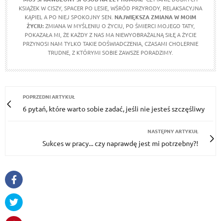
KSIĄŻEK W CISZY, SPACER PO LESIE, WŚRÓD PRZYRODY, RELAKSACYJNA
KĄPIEL A PO NIEJ SPOKOJNY SEN.
NAJWIĘKSZA ZMIANA W MOIM
ŻYCIU:
ZMIANA W MYŚLENIU O ŻYCIU, PO ŚMIERCI MOJEGO TATY,
POKAZAŁA MI, ŻE KAŻDY Z NAS MA NIEWYOBRAŻALNĄ SIŁĘ A ŻYCIE
PRZYNOSI NAM TYLKO TAKIE DOŚWIADCZENIA, CZASAMI CHOLERNIE
TRUDNE, Z KTÓRYMI SOBIE ZAWSZE PORADZIMY.
POPRZEDNI ARTYKUŁ
6 pytań, które warto sobie zadać, jeśli nie jesteś szczęśliwy
NASTĘPNY ARTYKUŁ
Sukces w pracy... czy naprawdę jest mi potrzebny?!