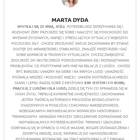
MARTA DYDA
SPOTKAJ SIĘ ZE MNĄ, JEŚLI:
POTRZEBUJESZ ZATRZYMANIA SIĘ I
ROZMOWY ŻEBY PRZYJRZEĆ SIĘ SOBIE I NAUCZYĆ SIĘ PODCHODZIĆ DO
WYZWAŃ ŻYCIOWYCH, NAPIĘĆ I STRESUJĄCYCH SYTUACJI Z WIĘKSZYM
POCZUCIEM SIŁY. CHCESZ ZROZUMIEĆ SWOJE ZACHOWANIA BY ZYSKAĆ
DOSTĘP DO WEWNĘTRZNEJ STABILNOŚCI, ZNALEŹĆ PRZESTRZEŃ I DAĆ
SOBIE WSPARCIE W TRUDNYCH SYTUACJACH. CHCESZ ZWIĘKSZYSZ
ZDOLNOŚĆ DO SKUTECZNEGO POROZUMIEWANIA SIĘ I ROZWIĄZYWANIA
PROBLEMÓW, CO POZYTYWNIE WPŁYNIE NA RELACJE Z LUDŹMI. CHCESZ
BYĆ BARDZIEJ UWAŻNY NA SIEBIE I NA INNYCH LUDZI. UWAŻNOŚĆ
POZWALA WIDZIEĆ I ROZUMIEĆ WIĘCEJ. UWAŻNI DOSTRZEGAJĄ WIĘCEJ
SZANS I LEPIEJ RADZĄ SOBIE Z KRYZYSAMI
KIM JESTEM I CO ROBIĘ:
PRACUJĘ Z LUDŹMI I DLA LUDZI,
DZIELĘ SIĘ TYM CO SPRAWDZA SIĘ W
MOIM ŻYCIU, TRENUJĘ KONKRETNE UMIEJĘTNOŚCI I ZACHOWANIA.
JESTEM TWÓRCĄ AUTORSKICH PROCESÓW ROZWOJOWYCH
OSADZONYCH W PODEJŚCIU COACHINGU NARZĘDZIOWEGO,
WZBOGACANYM INDYWIDUALNYM WSPARCIEM MENTORSKIM I
TRENINGOWYM. WDRAŻAM PROCESY SZKOLENIOWE DOPASOWANE DO
INDYWIDUALNYCH POTRZEB KLIENTÓW. TRENINGI I SZKOLENIA
ODBYWAJĄ SIĘ W OPARCIU O MOJE WŁASNE, BOGATE DOŚWIADCZENIA I
ZDOBYTĄ WIEDZĘ, DAJĘ INSPIRACJĘ DO SAMODZIELNEGO
POSZUKIWANIA ROZWIĄZAŃ. NA STAŁE WSPÓŁPRACUJĘ Z FIRMAMI