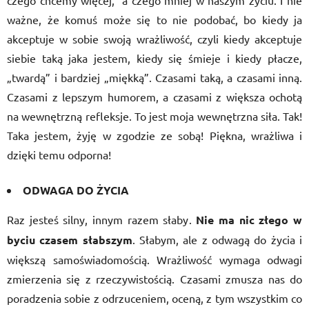
czego chcemy więcej, a czego mniej w naszym życiu. I nie
ważne, że komuś może się to nie podobać, bo kiedy ja
akceptuje w sobie swoją wrażliwość, czyli kiedy akceptuje
siebie taką jaka jestem, kiedy się śmieje i kiedy płacze,
„twardą” i bardziej „miękką”. Czasami taką, a czasami inną.
Czasami z lepszym humorem, a czasami z większa ochotą
na wewnętrzną refleksje. To jest moja wewnętrzna siła. Tak!
Taka jestem, żyję w zgodzie ze sobą! Piękna, wrażliwa i
dzięki temu odporna!
ODWAGA DO ŻYCIA
Raz jesteś silny, innym razem słaby.
Nie ma nic złego w
byciu czasem słabszym
. Słabym, ale z odwagą do życia i
większą samoświadomością. Wrażliwość wymaga odwagi
zmierzenia się z rzeczywistością. Czasami zmusza nas do
poradzenia sobie z odrzuceniem, oceną, z tym wszystkim co