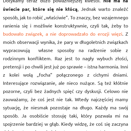
Dotykamy teraz dużo poważniejszej kwestii.
Nie ma na
świecie par, które się nie kłócą
, Jednak warto znaleźć
sposób, jak to robić „właściwie”. To znaczy, bez wzajemnego
ranienia się i możliwie konstruktywnie, czyli tak, żeby to
budowało związek, a nie doprowadzało do erozji więzi
. Z
moich obserwacji wynika, że pary w długoletnich związkach
wypracowują własne sposoby na radzenie sobie z
rodzinnym konfliktem. Raz jest to nagły wybuch złości,
pretensji i po chwili jest już po sprawie – istna harmonia. Inni
z kolei wolą „focha” połączonego z cichymi dniami.
Interesujące rozwiązanie, ale nieco nużące. Są też kłótnie
pozorne, czyli bez żadnych spięć czy dyskusji. Celowo nie
zauważamy, że coś jest nie tak. Wtedy najczęściej mamy
sytuację, że niesmak pozostaje na długo. Każdy ma swój
sposób. Ja osobiście stosuję taki, który pozwala mi na
spojrzenie bardziej w głąb. Kiedy widzę, że coś się zaczyna