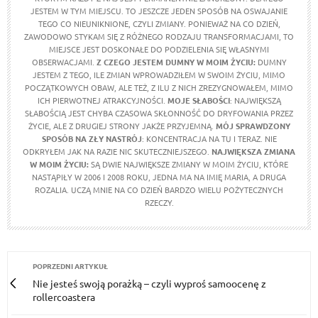
JESTEM W TYM MIEJSCU. TO JESZCZE JEDEN SPOSÓB NA OSWAJANIE
TEGO CO NIEUNIKNIONE, CZYLI ZMIANY. PONIEWAŻ NA CO DZIEŃ,
ZAWODOWO STYKAM SIĘ Z RÓŻNEGO RODZAJU TRANSFORMACJAMI, TO
MIEJSCE JEST DOSKONAŁE DO PODZIELENIA SIĘ WŁASNYMI
OBSERWACJAMI.
Z CZEGO JESTEM DUMNY W MOIM ŻYCIU:
DUMNY
JESTEM Z TEGO, ILE ZMIAN WPROWADZIŁEM W SWOIM ŻYCIU, MIMO
POCZĄTKOWYCH OBAW, ALE TEŻ, Z ILU Z NICH ZREZYGNOWAŁEM, MIMO
ICH PIERWOTNEJ ATRAKCYJNOŚCI.
MOJE SŁABOŚCI
: NAJWIĘKSZĄ
SŁABOŚCIĄ JEST CHYBA CZASOWA SKŁONNOŚĆ DO DRYFOWANIA PRZEZ
ŻYCIE, ALE Z DRUGIEJ STRONY JAKŻE PRZYJEMNĄ.
MÓJ SPRAWDZONY
SPOSÓB NA ZŁY NASTRÓJ
: KONCENTRACJA NA TU I TERAZ. NIE
ODKRYŁEM JAK NA RAZIE NIC SKUTECZNIEJSZEGO.
NAJWIĘKSZA ZMIANA
W MOIM ŻYCIU:
SĄ DWIE NAJWIĘKSZE ZMIANY W MOIM ŻYCIU, KTÓRE
NASTĄPIŁY W 2006 I 2008 ROKU, JEDNA MA NA IMIĘ MARIA, A DRUGA
ROZALIA. UCZĄ MNIE NA CO DZIEŃ BARDZO WIELU POŻYTECZNYCH
RZECZY.
POPRZEDNI ARTYKUŁ
Nie jesteś swoją porażką – czyli wyproś samoocenę z
rollercoastera