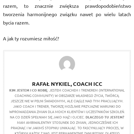
razem, to znacznie zwiększa prawdopodobieństwo
tworzenia harmonijnego związku nawet po wielu latach
bycia razem.
A jak ty rozumiesz miłość?
RAFAŁ NYKIEL, COACH ICC
KIM JESTEM I CO ROBIĘ
: JESTEM COACHEM I TRENEREM (INTERNATIONAL
COACHING COMMUNITY) W OBSZARZE WŁASNEGO ŻYCIA, TWÓRCĄ.
JESZCZE NIE W PEŁNI ŚWIADOMYM, ALE CIĄGLE NAD TYM PRACUJĄCYM.
JAKO COACH I TRENER, TWORZĘ MOŻLIWIE PRZYJAZNE WARUNKI DO
WPROWADZANIA ZMIAN DLA MOICH KLIENTÓW I UCZESTNIKÓW SZKOLEŃ.
NA CO DZIEŃ SPEŁNIAM SIĘ JAKO MĄŻ I OJCIEC.
DLACZEGO TU JESTEM?
MAM AMBIWALENTNY STOSUNEK DO ZMIAN, JEDNOCZEŚNIE ICH
PRAGNĄC I W JAKIMŚ STOPNIU UNIKAJĄC. TO FASCYNUJĄCY PROCES, W
KTÓRYM KAŻDY Z NAS JEST PERMANENTNIE ZANURZONY. DLATEGO