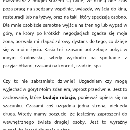
małżeństw z długim stażem są takie, że dzielą one czas
poza pracą na spędzany wspólnie, wyjazdy, wyjścia do kina,
restauracji lub na łyżwy, oraz na taki, który spędzają osobno.
Dla mnie osobiście samotne wyjście na trening lub wypad w
góry, na który po krótkich negocjacjach zgadza się moja
żona, pozwala mi złapać zdrowy dystans do tego, co dzieje
się w moim życiu. Kasia też czasami potrzebuje pobyć w
innym środowisku, wtedy wychodzi na spotkanie z
przyjaciółkami, czasami na koncert, rzadziej spa.
Czy to nie zabrzmiało dziwnie? Uzgadniam czy mogę
wyjechać w góry! Moim zdaniem, wprost przeciwnie. Jest to
zachowanie, które
buduje relacje
, ponieważ opiera się na
szacunku. Czasami coś uzgadnia jedna strona, niekiedy
druga. Wtedy mamy poczucie, że jesteśmy zaproszeni do
wewnętrznego świata drugiej osoby. Jest to wyraźny
sygnał, że jesteś dla mnie ważna.