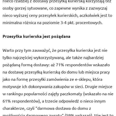
Nieco rzadziej z dostawy przesyłką kurierską korzystają też
osoby gorzej sytuowane, co zapewne wynika z zazwyczaj
nieco wyższej ceny przesyłek kurierskich, aczkolwiek jest to
minimalna różnica na poziomie 3-4 pkt. procentowych.
Przesyłka kurierska jest pożądana
Warto przy tym zauważyć, że przesyłka kurierska jest nie
tylko najczęściej wykorzystywaną, ale także najbardziej
pożądaną formą dostawy: aż 71% respondentów wskazało
na dostawę przesyłką kurierską do domu lub miejsca pracy
jako na formę przesyłki zamówienia ze e-sklepu, która
motywuje ich dokonywania zakupów w sieci. Drugie miejsce
w rankingu popularności zajęły paczkomaty (wskazało na nie
61% respondentów), a trzecie odpowiedź o nieco innym
charakterze, czyli “darmowa dostawa do domu z
możliwością darmowego zwrotu” (59% wskazań). Nie jest to