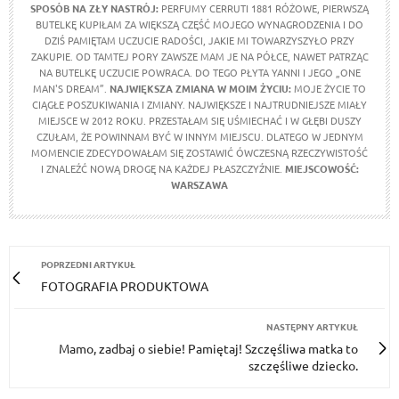
SPOSÓB NA ZŁY NASTRÓJ:
PERFUMY CERRUTI 1881 RÓŻOWE, PIERWSZĄ
BUTELKĘ KUPIŁAM ZA WIĘKSZĄ CZĘŚĆ MOJEGO WYNAGRODZENIA I DO
DZIŚ PAMIĘTAM UCZUCIE RADOŚCI, JAKIE MI TOWARZYSZYŁO PRZY
ZAKUPIE. OD TAMTEJ PORY ZAWSZE MAM JE NA PÓŁCE, NAWET PATRZĄC
NA BUTELKĘ UCZUCIE POWRACA. DO TEGO PŁYTA YANNI I JEGO „ONE
MAN'S DREAM”.
NAJWIĘKSZA ZMIANA W MOIM ŻYCIU:
MOJE ŻYCIE TO
CIĄGŁE POSZUKIWANIA I ZMIANY. NAJWIĘKSZE I NAJTRUDNIEJSZE MIAŁY
MIEJSCE W 2012 ROKU. PRZESTAŁAM SIĘ UŚMIECHAĆ I W GŁĘBI DUSZY
CZUŁAM, ŻE POWINNAM BYĆ W INNYM MIEJSCU. DLATEGO W JEDNYM
MOMENCIE ZDECYDOWAŁAM SIĘ ZOSTAWIĆ ÓWCZESNĄ RZECZYWISTOŚĆ
I ZNALEŹĆ NOWĄ DROGĘ NA KAŻDEJ PŁASZCZYŹNIE.
MIEJSCOWOŚĆ:
WARSZAWA
POPRZEDNI ARTYKUŁ
FOTOGRAFIA PRODUKTOWA
NASTĘPNY ARTYKUŁ
Mamo, zadbaj o siebie! Pamiętaj! Szczęśliwa matka to
szczęśliwe dziecko.