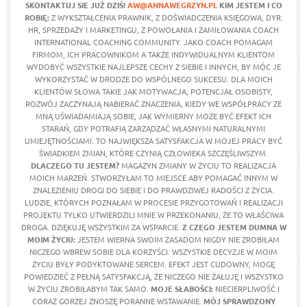
SKONTAKTUJ SIE JUŻ DZIŚ!
AW@ANNAWEGRZYN.PL
KIM JESTEM I CO
ROBIĘ:
Z WYKSZTAŁCENIA PRAWNIK, Z DOŚWIADCZENIA KSIĘGOWA, DYR.
HR, SPRZEDAŻY I MARKETINGU, Z POWOŁANIA I ZAMIŁOWANIA COACH
INTERNATIONAL COACHING COMMUNITY. JAKO COACH POMAGAM
FIRMOM, ICH PRACOWNIKOM A TAKŻE INDYWIDUALNYM KLIENTOM
WYDOBYĆ WSZYSTKIE NAJLEPSZE CECHY Z SIEBIE I INNYCH, BY MÓC JE
WYKORZYSTAĆ W DRODZE DO WSPÓLNEGO SUKCESU. DLA MOICH
KLIENTÓW SŁOWA TAKIE JAK MOTYWACJA, POTENCJAŁ OSOBISTY,
ROZWÓJ ZACZYNAJĄ NABIERAĆ ZNACZENIA, KIEDY WE WSPÓŁPRACY ZE
MNĄ UŚWIADAMIAJĄ SOBIE, JAK WYMIERNY MOŻE BYĆ EFEKT ICH
STARAŃ, GDY POTRAFIĄ ZARZĄDZAĆ WŁASNYMI NATURALNYMI
UMIEJĘTNOŚCIAMI. TO NAJWIĘKSZA SATYSFAKCJA W MOJEJ PRACY BYĆ
ŚWIADKIEM ZMIAN, KTÓRE CZYNIĄ CZŁOWIEKA SZCZĘŚLIWSZYM.
DLACZEGO TU JESTEM?
MAGAZYN ZMIANY W ŻYCIU TO REALIZACJA
MOICH MARZEŃ. STWORZYŁAM TO MIEJSCE ABY POMAGAĆ INNYM W
ZNALEZIENIU DROGI DO SIEBIE I DO PRAWDZIWEJ RADOŚCI Z ŻYCIA.
LUDZIE, KTÓRYCH POZNAŁAM W PROCESIE PRZYGOTOWAŃ I REALIZACJI
PROJEKTU TYLKO UTWIERDZILI MNIE W PRZEKONANIU, ŻE TO WŁAŚCIWA
DROGA. DZIĘKUJĘ WSZYSTKIM ZA WSPARCIE.
Z CZEGO JESTEM DUMNA W
MOIM ŻYCIU
:
JESTEM WIERNA SWOIM ZASADOM NIGDY NIE ZROBIŁAM
NICZEGO WBREW SOBIE DLA KORZYŚCI. WSZYSTKIE DECYZJE W MOIM
ŻYCIU BYŁY PODYKTOWANE SERCEM. EFEKT JEST CUDOWNY, MOGĘ
POWIEDZIEĆ Z PEŁNĄ SATYSFAKCJĄ, ŻE NICZEGO NIE ŻAŁUJĘ I WSZYSTKO
W ŻYCIU ZROBIŁABYM TAK SAMO.
MOJE SŁABOŚCI:
NIECIERPLIWOŚĆ I
CORAZ GORZEJ ZNOSZĘ PORANNE WSTAWANIE.
MÓJ SPRAWDZONY