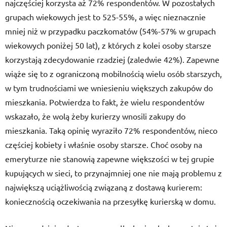
najczęściej korzysta aż 72% respondentów. W pozostałych
grupach wiekowych jest to 525-55%, a więc nieznacznie
mniej niż w przypadku paczkomatów (54%-57% w grupach
wiekowych poniżej 50 lat), z których z kolei osoby starsze
korzystają zdecydowanie rzadziej (zaledwie 42%). Zapewne
wiąże się to z ograniczoną mobilnością wielu osób starszych,
w tym trudnościami we wniesieniu większych zakupów do
mieszkania. Potwierdza to fakt, że wielu respondentów
wskazało, że wolą żeby kurierzy wnosili zakupy do
mieszkania. Taką opinię wyraziło 72% respondentów, nieco
częściej kobiety i właśnie osoby starsze. Choć osoby na
emeryturze nie stanowią zapewne większości w tej grupie
kupujących w sieci, to przynajmniej one nie mają problemu z
największą uciążliwością związaną z dostawą kurierem:
koniecznością oczekiwania na przesyłkę kurierską w domu.