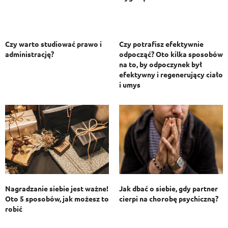
Czy warto studiować prawo i
Czy potrafisz efektywnie
administrację?
odpocząć? Oto kilka sposobów
na to, by odpoczynek był
efektywny i regenerujący ciało
i umys
Jak dbać o siebie, gdy partner
Nagradzanie siebie jest ważne!
cierpi na chorobę psychiczną?
Oto 5 sposobów, jak możesz to
robić