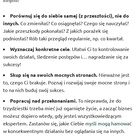
innymi?
Porównuj się do siebie samej (z przeszłości), nie do
innych.
Co zmieniłaś? Co osiągnęłaś? Czego się nauczyłaś?
Jakie przeszkody pokonałaś? Z jakich porażek się
podniosłaś? Rób taki przegląd regularnie, np. co kwartał.
Wyznaczaj konkretne cele
. Ułatwi Ci to kontrolowanie
swoich działań, śledzenie postępów i… nagradzanie się za
sukcesy!
Skup się na swoich mocnych stronach.
Nieważne jest
to, czego Ci brakuje. Poznaj i rozwijaj swoje mocne strony i
to na nich buduj swój sukces.
Popracuj nad przekonaniami.
To nieprawda, że do
trzydziestki trzeba mieć już ogarnięte życie, a zacząć biznes
możesz dopiero wtedy, gdy jesteś wszystkowiedzącym
ekspertem. Zastanów się, jakie Ciebie
myśli mogą hamować
w konsekwentnym działaniu bez oglądania się na innych.