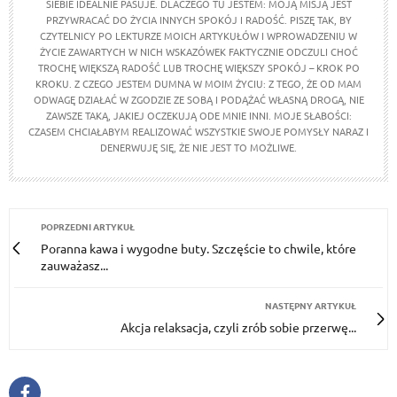
SIEBIE IDEALNIE PASUJE. DLACZEGO TU JESTEM: MOJĄ MISJĄ JEST
PRZYWRACAĆ DO ŻYCIA INNYCH SPOKÓJ I RADOŚĆ. PISZĘ TAK, BY
CZYTELNICY PO LEKTURZE MOICH ARTYKUŁÓW I WPROWADZENIU W
ŻYCIE ZAWARTYCH W NICH WSKAZÓWEK FAKTYCZNIE ODCZULI CHOĆ
TROCHĘ WIĘKSZĄ RADOŚĆ LUB TROCHĘ WIĘKSZY SPOKÓJ – KROK PO
KROKU. Z CZEGO JESTEM DUMNA W MOIM ŻYCIU: Z TEGO, ŻE OD MAM
ODWAGĘ DZIAŁAĆ W ZGODZIE ZE SOBĄ I PODĄŻAĆ WŁASNĄ DROGĄ, NIE
ZAWSZE TAKĄ, JAKIEJ OCZEKUJĄ ODE MNIE INNI. MOJE SŁABOŚCI:
CZASEM CHCIAŁABYM REALIZOWAĆ WSZYSTKIE SWOJE POMYSŁY NARAZ I
DENERWUJĘ SIĘ, ŻE NIE JEST TO MOŻLIWE.
POPRZEDNI ARTYKUŁ
Poranna kawa i wygodne buty. Szczęście to chwile, które
zauważasz...
NASTĘPNY ARTYKUŁ
Akcja relaksacja, czyli zrób sobie przerwę...