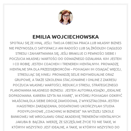
EMILIA WOJCIECHOWSKA
SPOTKAJ SIĘ ZE MNĄ, JEŚLI: TWOJA OBECNA PRACA LUB WŁASNY BIZNES
NIE PRZYNOSZĄ CI SATYSFAKCJI ANI RADOŚCI LUB SĄ ŹRÓDŁEM CIĄGŁEGO
STRESU I ZAMARTWIANIA SIĘ; JEŚLI BRAKUJE CI PEWNOŚCI SIEBIE I
POCZUCIA WŁASNEJ WARTOŚCI DO ODWAŻNEGO DZIAŁANIA. KIM JESTEM
I CO ROBIĘ: JESTEM COACHEM I TRENEREM MENTALNYM. PROWADZĘ
MENTALNE SPA DLA PRZEDSIĘBIORCÓW – POMAGAM IM OSIĄGAĆ WIĘCEJ,
STRESUJĄC SIĘ MNIEJ. PROWADZĘ SESJE INDYWIDUALNE ORAZ
GRUPOWE, A TAKŻE SZKOLENIA STACJONARNE I ONLINE Z ZAKRESU
POCZUCIA WŁASNEJ WARTOŚCI, REDUKCJI STRESU, STRATEGICZNEGO
PLANOWANIA WŁASNEGO BIZNESU. JESTEM AUTORKĄ KSIĄŻKI „IDEALNIE
DOPASOWANA. KARIERA SZYTA NA MIARĘ”, W KTÓREJ POMAGAM ODKRYĆ
WŁAŚCIWĄ DLA SIEBIE DROGĘ ZAWODOWĄ. Z WYKSZTAŁCENIA JESTEM
MAGISTREM ZARZĄDZANIA, DODATKOWO UKOŃCZYŁAM STUDIA
PODYPLOMOWE „COACHING W BIZNESIE” NA WYŻSZEJ SZKOLE
BANKOWEJ WE WROCŁAWIU ORAZ AKADEMIĘ TRENERÓW MENTALNYCH
JAKUBA B. BĄCZKA. WIERZĘ, ŻE SZCZĘŚLIWE ŻYCIE TO NIE TAKIE, W
KTÓRYM WSZYSTKO JEST IDEALNE, A TAKIE, W KTÓRYM WSZYSTKO DO