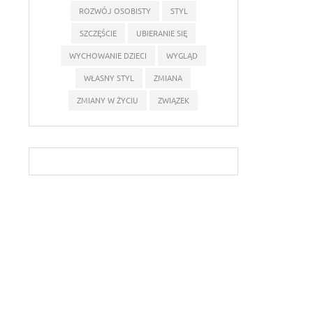
ROZWÓJ OSOBISTY
STYL
SZCZĘŚCIE
UBIERANIE SIĘ
WYCHOWANIE DZIECI
WYGLĄD
WŁASNY STYL
ZMIANA
ZMIANY W ŻYCIU
ZWIĄZEK