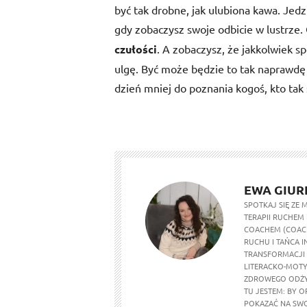
być tak drobne, jak ulubiona kawa. J
gdy zobaczysz swoje odbicie w lustrze. 
czułości
. A zobaczysz, że jakkolwiek sp
ulgę. Być może będzie to tak naprawdę
dzień mniej do poznania kogoś, kto tak
EWA GIUR
SPOTKAJ SIĘ ZE
TERAPII RUCHEM 
COACHEM (COACH
RUCHU I TAŃCA I
TRANSFORMACJI 
LITERACKO-MOTY
ZDROWEGO ODŻYW
TU JESTEM: BY O
POKAZAĆ NA SWOI