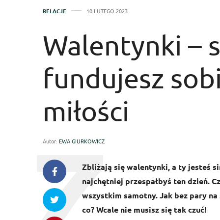
RELACJE
10 LUTEGO 2023
Walentynki – s
fundujesz sob
miłości
Autor:
EWA GIURKOWICZ
Zbliżają się walentynki, a ty jesteś 
najchętniej przespałbyś ten dzień. C
wszystkim samotny. Jak bez pary na s
co? Wcale nie musisz się tak czuć!