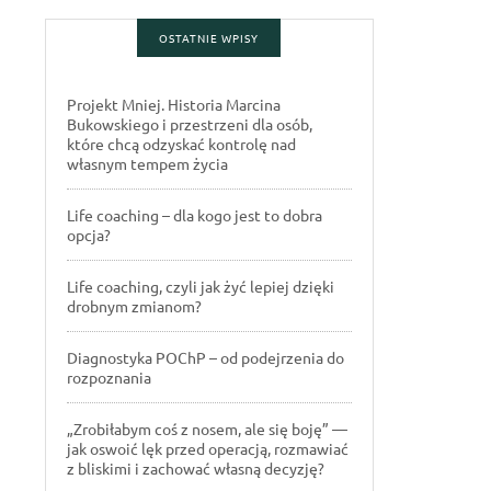
OSTATNIE WPISY
Projekt Mniej. Historia Marcina
Bukowskiego i przestrzeni dla osób,
które chcą odzyskać kontrolę nad
własnym tempem życia
Life coaching – dla kogo jest to dobra
opcja?
Life coaching, czyli jak żyć lepiej dzięki
drobnym zmianom?
Diagnostyka POChP – od podejrzenia do
rozpoznania
„Zrobiłabym coś z nosem, ale się boję” —
jak oswoić lęk przed operacją, rozmawiać
z bliskimi i zachować własną decyzję?