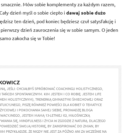
edz smacznie. Mów sobie komplementy za każdym razem,
Cały dzień myśl o sobie ciepło i
dawaj sobie dużo
ędzisz ten dzień, pod koniec będziesz czuł satysfakcję i
 pierwszy dzień zauroczenia się w sobie samym. O jeden
 samo zakocha się w Tobie!
KOWICZ
 MNĄ, JEŚLI: CHCIAŁBYŚ SPRÓBOWAĆ COACHINGU HOLISTYCZNEGO,
I TAŃCEM SPONTANICZNYM. KIM JESTEM I CO ROBIĘ: JESTEM LIFE
EM HOLISTYCZNYM), TRENERKĄ GIMNASTYKI ŚMIECHOWEJ ORAZ
NTUICYJNEGO, PISZĘ RÓWNIEŻ POWIEŚCI DLA KOBIET O TEMATYCE
ŻYCIOWEJ I POKOCHANIA SAMEJ SIEBIE, PROWADZĘ BLOGA
WACYJNEGO, JESTEM MAMĄ 13-LETNIEJ IGI, MIŁOŚNICZKĄ
IANIA SIĘ, MINDFULNESS I ŻYCIA W ZGODZIE Z NATURĄ. DLACZEGO
POWIEDZIEĆ SWOJĄ HISTORIĘ, BY ZAINSPIROWAĆ DO ZMIAN, BY
M PRZYKŁADZIE, ŻE NIGDY NIE JEST ZA PÓŹNO ANI ZA WCZEŚNIE NA