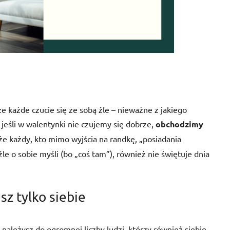
że każde czucie się ze sobą źle – nieważne z jakiego
o jeśli w walentynki nie czujemy się dobrze,
obchodzimy
 że każdy, kto mimo wyjścia na randkę, „posiadania
źle o sobie myśli (bo „coś tam”), również nie świętuje dnia
sz tylko siebie
należysz do ogromnej liczby ludzi, którzy również siebie