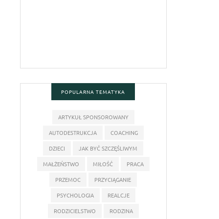
POPULARNA TEMATYKA
ARTYKUŁ SPONSOROWANY
AUTODESTRUKCJA
COACHING
DZIECI
JAK BYĆ SZCZĘŚLIWYM
MAŁŻEŃSTWO
MIŁOŚĆ
PRACA
PRZEMOC
PRZYCIĄGANIE
PSYCHOLOGIA
REALCJE
RODZICIELSTWO
RODZINA