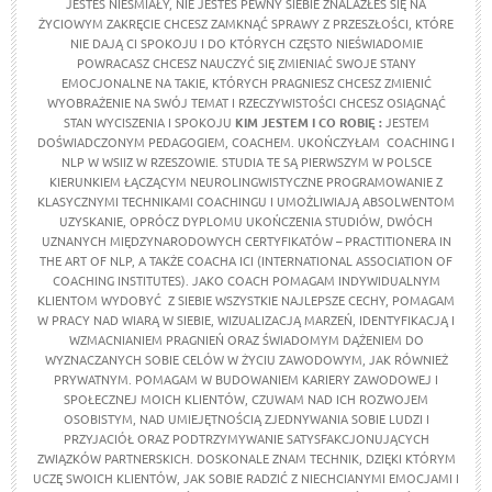
JESTEŚ NIEŚMIAŁY, NIE JESTEŚ PEWNY SIEBIE ZNALAZŁEŚ SIĘ NA
ŻYCIOWYM ZAKRĘCIE CHCESZ ZAMKNĄĆ SPRAWY Z PRZESZŁOŚCI, KTÓRE
NIE DAJĄ CI SPOKOJU I DO KTÓRYCH CZĘSTO NIEŚWIADOMIE
POWRACASZ CHCESZ NAUCZYĆ SIĘ ZMIENIAĆ SWOJE STANY
EMOCJONALNE NA TAKIE, KTÓRYCH PRAGNIESZ CHCESZ ZMIENIĆ
WYOBRAŻENIE NA SWÓJ TEMAT I RZECZYWISTOŚCI CHCESZ OSIĄGNĄĆ
STAN WYCISZENIA I SPOKOJU
KIM JESTEM I CO ROBIĘ :
JESTEM
DOŚWIADCZONYM PEDAGOGIEM, COACHEM. UKOŃCZYŁAM COACHING I
NLP W WSIIZ W RZESZOWIE. STUDIA TE SĄ PIERWSZYM W POLSCE
KIERUNKIEM ŁĄCZĄCYM NEUROLINGWISTYCZNE PROGRAMOWANIE Z
KLASYCZNYMI TECHNIKAMI COACHINGU I UMOŻLIWIAJĄ ABSOLWENTOM
UZYSKANIE, OPRÓCZ DYPLOMU UKOŃCZENIA STUDIÓW, DWÓCH
UZNANYCH MIĘDZYNARODOWYCH CERTYFIKATÓW – PRACTITIONERA IN
THE ART OF NLP, A TAKŻE COACHA ICI (INTERNATIONAL ASSOCIATION OF
COACHING INSTITUTES). JAKO COACH POMAGAM INDYWIDUALNYM
KLIENTOM WYDOBYĆ Z SIEBIE WSZYSTKIE NAJLEPSZE CECHY, POMAGAM
W PRACY NAD WIARĄ W SIEBIE, WIZUALIZACJĄ MARZEŃ, IDENTYFIKACJĄ I
WZMACNIANIEM PRAGNIEŃ ORAZ ŚWIADOMYM DĄŻENIEM DO
WYZNACZANYCH SOBIE CELÓW W ŻYCIU ZAWODOWYM, JAK RÓWNIEŻ
PRYWATNYM. POMAGAM W BUDOWANIEM KARIERY ZAWODOWEJ I
SPOŁECZNEJ MOICH KLIENTÓW, CZUWAM NAD ICH ROZWOJEM
OSOBISTYM, NAD UMIEJĘTNOŚCIĄ ZJEDNYWANIA SOBIE LUDZI I
PRZYJACIÓŁ ORAZ PODTRZYMYWANIE SATYSFAKCJONUJĄCYCH
ZWIĄZKÓW PARTNERSKICH. DOSKONALE ZNAM TECHNIK, DZIĘKI KTÓRYM
UCZĘ SWOICH KLIENTÓW, JAK SOBIE RADZIĆ Z NIECHCIANYMI EMOCJAMI I