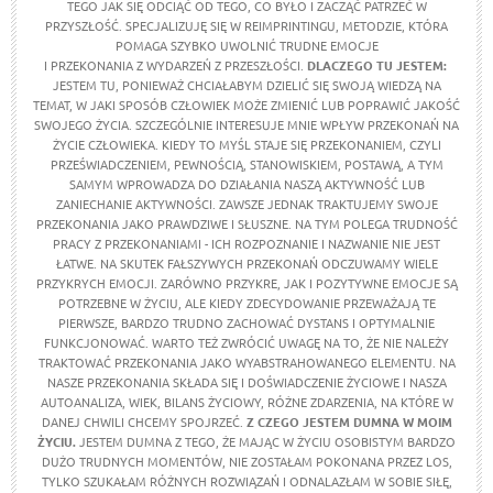
TEGO JAK SIĘ ODCIĄĆ OD TEGO, CO BYŁO I ZACZĄĆ PATRZEĆ W
PRZYSZŁOŚĆ. SPECJALIZUJĘ SIĘ W REIMPRINTINGU, METODZIE, KTÓRA
POMAGA SZYBKO UWOLNIĆ TRUDNE EMOCJE
I PRZEKONANIA Z WYDARZEŃ Z PRZESZŁOŚCI.
DLACZEGO TU JESTEM:
JESTEM TU, PONIEWAŻ CHCIAŁABYM DZIELIĆ SIĘ SWOJĄ WIEDZĄ NA
TEMAT, W JAKI SPOSÓB CZŁOWIEK MOŻE ZMIENIĆ LUB POPRAWIĆ JAKOŚĆ
SWOJEGO ŻYCIA. SZCZEGÓLNIE INTERESUJE MNIE WPŁYW PRZEKONAŃ NA
ŻYCIE CZŁOWIEKA. KIEDY TO MYŚL STAJE SIĘ PRZEKONANIEM, CZYLI
PRZEŚWIADCZENIEM, PEWNOŚCIĄ, STANOWISKIEM, POSTAWĄ, A TYM
SAMYM WPROWADZA DO DZIAŁANIA NASZĄ AKTYWNOŚĆ LUB
ZANIECHANIE AKTYWNOŚCI. ZAWSZE JEDNAK TRAKTUJEMY SWOJE
PRZEKONANIA JAKO PRAWDZIWE I SŁUSZNE. NA TYM POLEGA TRUDNOŚĆ
PRACY Z PRZEKONANIAMI - ICH ROZPOZNANIE I NAZWANIE NIE JEST
ŁATWE. NA SKUTEK FAŁSZYWYCH PRZEKONAŃ ODCZUWAMY WIELE
PRZYKRYCH EMOCJI. ZARÓWNO PRZYKRE, JAK I POZYTYWNE EMOCJE SĄ
POTRZEBNE W ŻYCIU, ALE KIEDY ZDECYDOWANIE PRZEWAŻAJĄ TE
PIERWSZE, BARDZO TRUDNO ZACHOWAĆ DYSTANS I OPTYMALNIE
FUNKCJONOWAĆ. WARTO TEŻ ZWRÓCIĆ UWAGĘ NA TO, ŻE NIE NALEŻY
TRAKTOWAĆ PRZEKONANIA JAKO WYABSTRAHOWANEGO ELEMENTU. NA
NASZE PRZEKONANIA SKŁADA SIĘ I DOŚWIADCZENIE ŻYCIOWE I NASZA
AUTOANALIZA, WIEK, BILANS ŻYCIOWY, RÓŻNE ZDARZENIA, NA KTÓRE W
DANEJ CHWILI CHCEMY SPOJRZEĆ.
Z CZEGO JESTEM DUMNA W MOIM
ŻYCIU.
JESTEM DUMNA Z TEGO, ŻE MAJĄC W ŻYCIU OSOBISTYM BARDZO
DUŻO TRUDNYCH MOMENTÓW, NIE ZOSTAŁAM POKONANA PRZEZ LOS,
TYLKO SZUKAŁAM RÓŻNYCH ROZWIĄZAŃ I ODNALAZŁAM W SOBIE SIŁĘ,