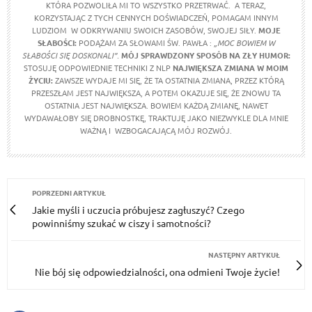
KTÓRA POZWOLIŁA MI TO WSZYSTKO PRZETRWAĆ. A TERAZ,
KORZYSTAJĄC Z TYCH CENNYCH DOŚWIADCZEŃ, POMAGAM INNYM
LUDZIOM W ODKRYWANIU SWOICH ZASOBÓW, SWOJEJ SIŁY.
MOJE
SŁABOŚCI:
PODĄŻAM ZA SŁOWAMI ŚW. PAWŁA :
„MOC BOWIEM W
SŁABOŚCI SIĘ DOSKONALI”.
MÓJ SPRAWDZONY SPOSÓB NA ZŁY HUMOR:
STOSUJĘ ODPOWIEDNIE TECHNIKI Z NLP
NAJWIĘKSZA ZMIANA W MOIM
ŻYCIU:
ZAWSZE WYDAJE MI SIĘ, ŻE TA OSTATNIA ZMIANA, PRZEZ KTÓRĄ
PRZESZŁAM JEST NAJWIĘKSZA, A POTEM OKAZUJE SIĘ, ŻE ZNOWU TA
OSTATNIA JEST NAJWIĘKSZA. BOWIEM KAŻDĄ ZMIANĘ, NAWET
WYDAWAŁOBY SIĘ DROBNOSTKĘ, TRAKTUJĘ JAKO NIEZWYKLE DLA MNIE
WAŻNĄ I WZBOGACAJĄCĄ MÓJ ROZWÓJ.
POPRZEDNI ARTYKUŁ
Jakie myśli i uczucia próbujesz zagłuszyć? Czego
powinniśmy szukać w ciszy i samotności?
NASTĘPNY ARTYKUŁ
Nie bój się odpowiedzialności, ona odmieni Twoje życie!