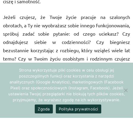
ciszę i samotność.
Jeżeli czujesz, że Twoje życie pracuje na szalonych
obrotach, a Ty nie wyobrażasz sobie innego funkcjonowania,
spróbuj zadać sobie pytanie: od czego uciekasz? Czy
odnajdujesz siebie w codzienności? Czy biegniesz
bezustannie korzystając z rozbiegu, który wziąłeś wiele lat
temu? Czy w Twoim życiu osobistym i rodzinnym czujesz
stabilizację, odnajdujesz spokój?
Strona wykorzystuje pliki cookies w celu obsługi jej
poszczególnych funkcji oraz korzystania z narzędzi
analitycznych (Google Analytics), marketingowych (Facebook
Pixel) oraz społecznościowych (Instagram, Facebook). Jeżeli
ustawienia Twojej przeglądarki nie blokują tych plików cookies,
przyjmujemy, że wyrażasz zgodę na ich wykorzystywanie.
Zgoda
Polityka prywatności